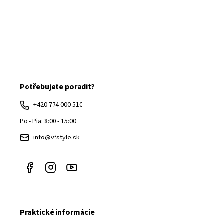
Z
á
Potřebujete poradit?
p
ä
+420 774 000 510
t
Po - Pia: 8:00 - 15:00
i
info@vfstyle.sk
e
Praktické informácie