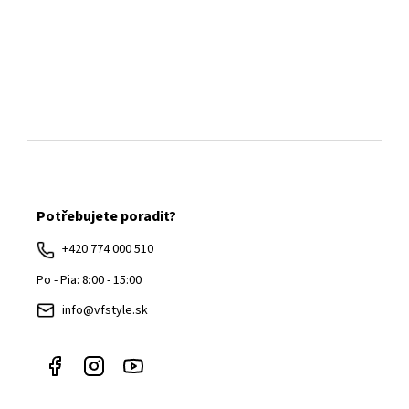
Z
á
Potřebujete poradit?
p
ä
+420 774 000 510
t
Po - Pia: 8:00 - 15:00
i
info@vfstyle.sk
e